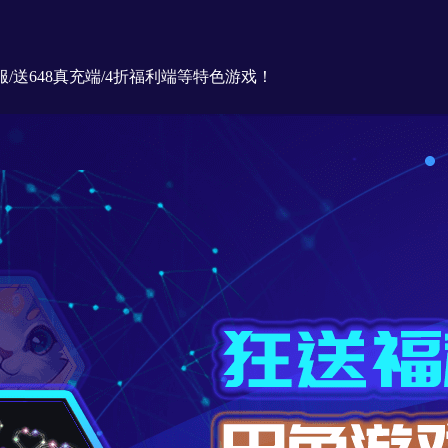
/送648真充端/4折福利端等特色游戏！