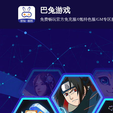
巴兔游戏
免费畅玩官方免充服/0氪特色服/GM专区服