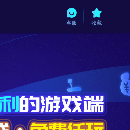
客服
收藏