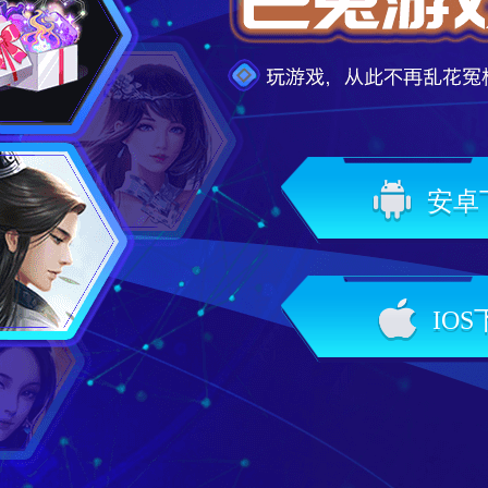
安卓
IO