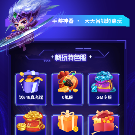
送648真充端
0氪服
GM专服