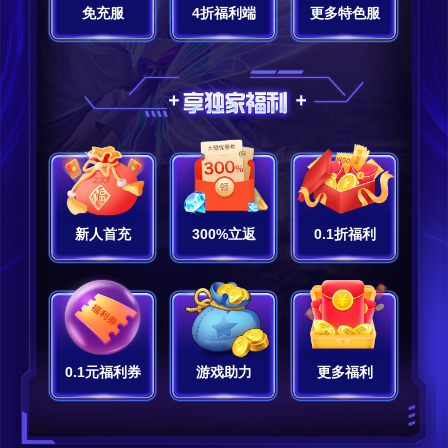
免充服
4折福利端
更多特色服
新人首充
300%立返
0.1折福利
0.1元福利券
游戏助力
更多福利