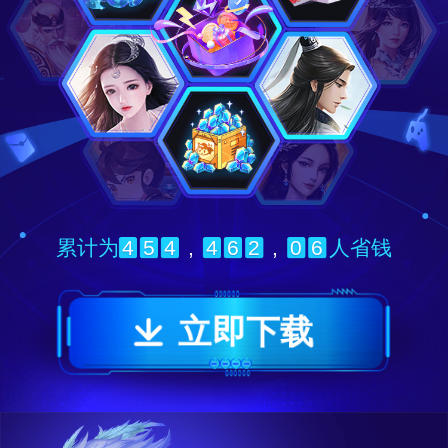
4
5
4
,
4
6
2
,
0
6
累计为
人省钱
立即下载