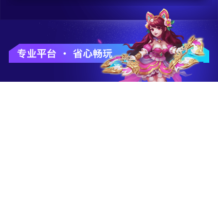
千款游戏
福利拉满
多种品类
多礼包/礼券/活动
让你任意玩
让你畅快玩