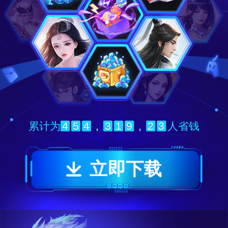
4
5
4
,
3
1
9
,
2
3
累计为
人省钱
立即下载