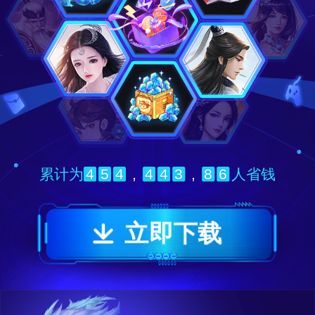
4
5
4
,
4
4
3
,
8
6
累计为
人省钱
立即下载