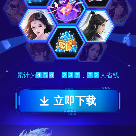
4
5
4
,
2
3
7
,
2
2
累计为
人省钱
立即下载