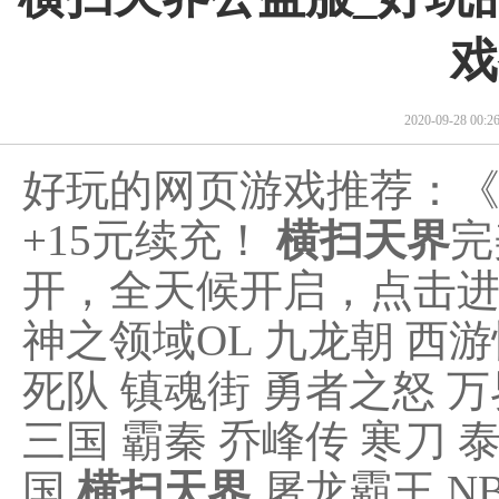
戏
2020-09-28 00
好玩的网页游戏推荐：
+15元续充！
横扫天界
完
开，全天候开启，点击
神之领域OL 九龙朝 西游
死队 镇魂街 勇者之怒 万
三国 霸秦 乔峰传 寒刀 
国
横扫天界
屠龙霸王 N