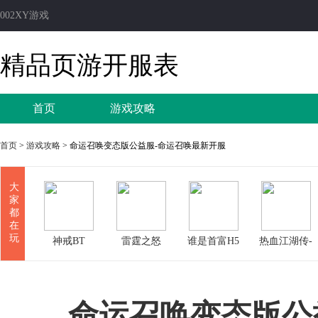
002XY游戏
精品页游开服表
首页
游戏攻略
首页
>
游戏攻略
> 命运召唤变态版公益服-命运召唤最新开服
大
家
都
在
玩
神戒BT
雷霆之怒
谁是首富H5
热血江湖传-
定制版
命运召唤变态版公