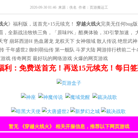
2020-09-30 01:46 来源：
佚名
作者：
页游搬运工
线火
》福利版，送首充+15元续充！
穿越火线火
完美无任何bug
，全新战法牧铁三角，「原味PK」酷爽体验，3D引擎加速， 大
天穹 崩坏西游H 热血屠龙 龙权天下 女神领域 散人传说 绝世武神
传 千年盛世2 御剑萌仙传 第一舰队 斗罗大陆 网游排行榜前二十
页游戏 传奇网页 最好玩的网络游戏 火爆的网页游戏
福利：免费送首充！再送15元续充！每日签到
暂无 《穿越火线火》 相关开服信息，推荐以下网页游戏