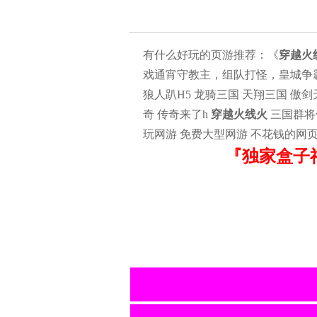
有什么好玩的页游推荐：《
穿越火
戏通宵守教主，组队打怪，皇城争霸
狼人趴H5 龙骑三国 天翔三国 傲剑
奇 传奇来了h
穿越火线火
三国群将
玩网游 免费大型网游 不花钱的网
『独家盒子