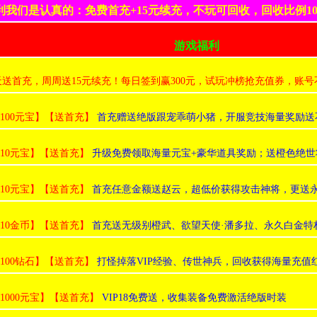
利我们是认真的：免费首充+15元续充，不玩可回收，回收比例10
游戏福利
天送首充，周周送15元续充！每日签到赢300元，试玩冲榜抢充值券，账
:100元宝】【送首充】
首充赠送绝版跟宠乖萌小猪，开服竞技海量奖励送
:10元宝】【送首充】
升级免费领取海量元宝+豪华道具奖励；送橙色绝世
:10元宝】【送首充】
首充任意金额送赵云，超低价获得攻击神将，更送
:10金币】【送首充】
首充送无级别橙武、欲望天使·潘多拉、永久白金特权卡、
:100钻石】【送首充】
打怪掉落VIP经验、传世神兵，回收获得海量充值
:1000元宝】【送首充】
VIP18免费送，收集装备免费激活绝版时装