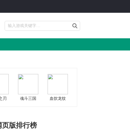
之刃
魂斗三国
血饮龙纹
网页版排行榜