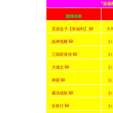
『送福
游戏名称
页游盒子【有福利】
天
战神觉醒
【1
三国群英传
【1
大城主
【1
神座
【1
裁决战歌
【1
长歌行
【1