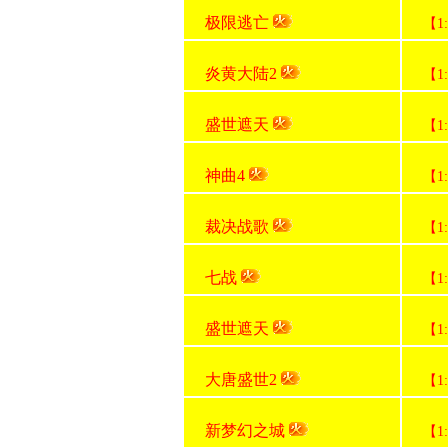
极限逃亡
【1
炎黄大陆2
【1
盛世遮天
【1
神曲4
【1
裁决战歌
【1
七战
【1
盛世遮天
【1
大唐盛世2
【1
新梦幻之城
【1