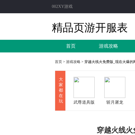
002XY游戏
精品页游开服表
首页
游戏攻略
首页
>
游戏攻略
> 穿越火线火免费版_现在火爆的
大
家
都
在
玩
武尊道具版
斩月屠龙
穿越火线火