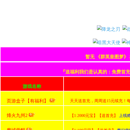
暂无 《群英皇图梦》
『送福利我们是认真的：免费首充+
游戏名称
页游盒子【有福利】
天天送首充，周周送15元续充！
烽火九州2
【1:2000元宝】【送首充】
上线赠