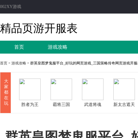
002XY游戏
精品页游开服表
首页
游戏攻略
首页
>
游戏攻略
> 群英皇图梦鬼服平台_好玩的网页游戏_三国策略传奇网页游戏开服
大
家
都
在
玩
胜者为王
霸将三国
武道将魂
新太古遮天
群英皇图梦鬼服平台_