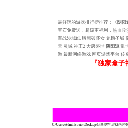
最好玩的游戏排行榜推荐：《
阴阳
宝石免费送，超级更福利，热血攻沙，
百战沙城hL 暗黑破坏女 龙麟圣域 
天 灵域 神王2 大唐盛世
阴阳道
乱世
游 最新网络游戏 网页游戏平台 传
『独家盒子
C:\Users\Administrator\Desktop\站群资料\游戏内容\