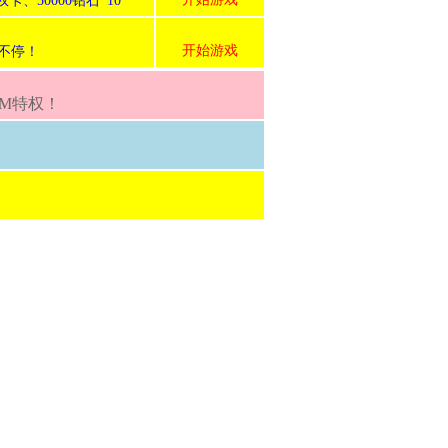
50000钻石*10
开始游戏
不停！
GM特权！