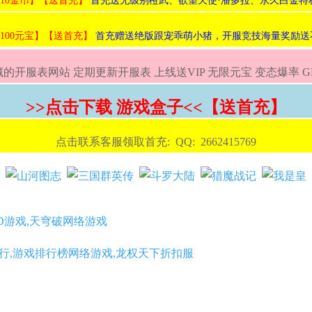
:10金币】【送首充】
首充送无级别橙武、欲望天使·潘多拉、永久白金特权卡、
:100元宝】【送首充】
首充赠送绝版跟宠乖萌小猪，开服竞技海量奖励送
的开服表网站 定期更新开服表 上线送VIP 无限元宝 变态爆率 
>>点击下载 游戏盒子<<【送首充】
点击联系客服领取首充: QQ: 2662415769
D游戏,天穹破网络游戏
行,游戏排行榜网络游戏,龙权天下折扣服