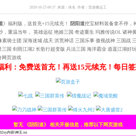
2020-10-25 00:37 来源：
佚名
作者：
页游搬运工
道
》福利版，送首充+15元续充！
阴阳道
挖宝材料装备拿不停，
重温当年， 英雄远征 艳姬三国 奇迹重生 玛雅传说OL 诸神黄昏
像素骑士团 深海迷城 战天 洪荒神话 三国乐事 傲视战神 三国战 
三国 剑雨江湖2 长歌行超变版 兵法三国 海洋霸业 逍遥江湖好
奇网页游戏
福利：免费送首充！再送15元续充！每日签到
暂无 《阴阳道》 相关开服信息，推荐以下网页游戏
002xy内容\神王.txt