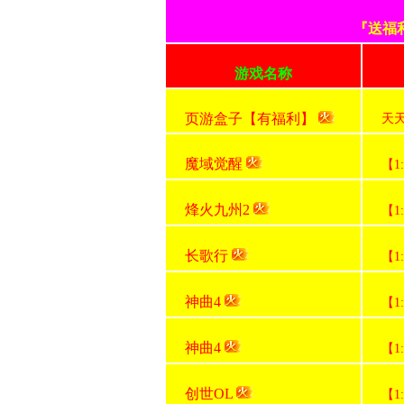
『送福
游戏名称
页游盒子【有福利】
天
魔域觉醒
【1
烽火九州2
【1
长歌行
【1
神曲4
【1
神曲4
【1
创世OL
【1