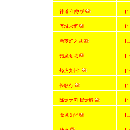
神道-仙尊版
【1
魔域永恒
【1
新梦幻之城
【1
猎魔领域
【1
烽火九州2
【1
长歌行
【1
降龙之刃-屠龙版
【1
魔域觉醒
【1
神座