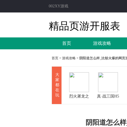
002XY游戏
精品页游开服表
首页
游戏攻略
首页
>
游戏攻略
> 阴阳道怎么样_比较火爆的网页
大
家
都
在
玩
烈火屠龙之
真·战三国H5
武易
阴阳道怎么样