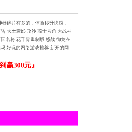
神器碎片有多的，体验秒升快感，
 大土豪h5 攻沙 骑士号角 大战神
三国名将 花千骨重制版 怒战 御龙在
玩吗 好玩的网络游戏推荐 新开的网
赢300元』