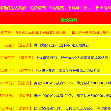
利我们是认真的：免费首充+15元续充，不玩可回收，回收比例10
游戏福利
天送首充，周周送15元续充！每日签到赢300元，试玩冲榜抢充值券，账
:100元宝】【送首充】
魔幻觉醒了送vip,送特权,送无限魔石
:2000元宝】【送首充】
上线赠送VIP3，野外boss极大概率直接掉落钻石
:1000元宝】【送首充】
VIP18免费送，收集装备免费激活绝版时装
:500钻石】【送首充】
黄金*2000W，战魂*200W，绑定钻石*100000，6级
:500钻石】【送首充】
黄金*2000W，战魂*200W，绑定钻石*100000，6级
:100钻石】【送首充】
砍BOSS直送VIP15，全民红包上万钻石，等你来领