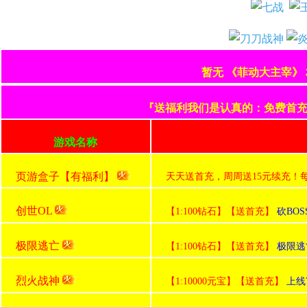
暂无 《菲动大主宰》
『送福利我们是认真的：免费首充+
游戏名称
页游盒子【有福利】
天天送首充，周周送15元续充！
创世OL
【1:100钻石】【送首充】
砍BO
极限逃亡
【1:100钻石】【送首充】
极限逃
烈火战神
【1:10000元宝】【送首充】
上线