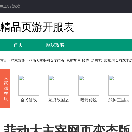
002XY游戏
精品页游开服表
首页
游戏攻略
首页
>
游戏攻略
> 菲动大主宰网页变态版_免费首冲+续充_送首充+续充,网页游戏变
大
家
都
在
玩
全民仙战
龙腾战国之
暗月传说
武神三国志
七战
菲动大主宰网页变态版