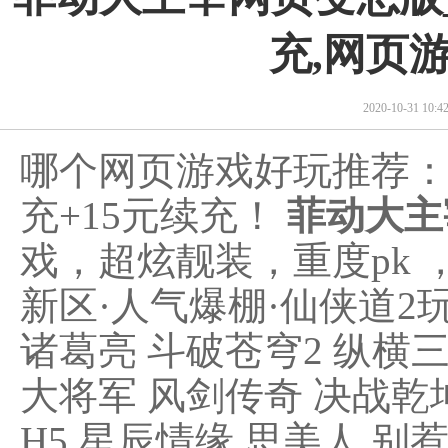
充,网页
2020-10-31 10
哪个网页游戏好玩推荐
充+15元续充！
菲动大主
戏，超炫靓装，重度pk
新区·人气爆棚·仙侠道2
诸葛亮 斗破苍穹2 纵横三
大将军 风剑传奇 决战乾坤
H5 星辰情缘 思美人 别