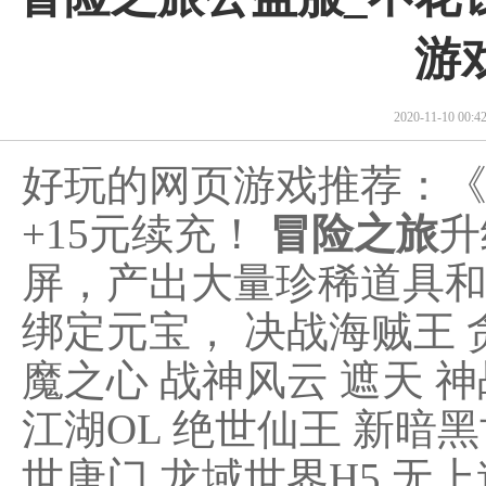
游
2020-11-10 00
好玩的网页游戏推荐：
+15元续充！
冒险之旅
升
屏，产出大量珍稀道具
绑定元宝， 决战海贼王 
魔之心 战神风云 遮天 神
江湖OL 绝世仙王 新暗黑
世唐门 龙域世界H5 无上