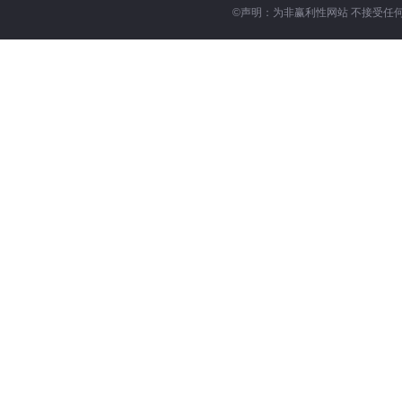
©
声明：为非赢利性网站 不接受任何赞助