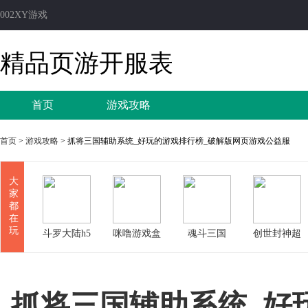
002XY游戏
精品页游开服表
首页
游戏攻略
首页
>
游戏攻略
> 抓将三国辅助系统_好玩的游戏排行榜_破解版网页游戏公益服
大
家
都
在
玩
斗罗大陆h5
咪噜游戏盒
魂斗三国
创世封神超
子
变版
抓将三国辅助系统_好