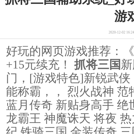
游
2020-12-02 16
好玩的网页游戏推荐：
+15元续充！
抓将三国
新
门，[游戏特色]新锐武
能称霸，， 烈火战神 范特
蓝月传奇 新贴身高手 绝
龙霸王 神魔诛天 将夜 热
纪 铁骑三国 金装传奇 