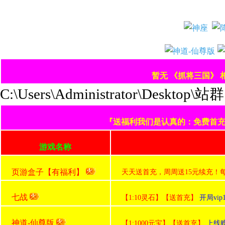
暂无 《抓将三国》
C:\Users\Administrator\Deskt
『送福利我们是认真的：免费首充+
游戏名称
页游盒子【有福利】
天天送首充，周周送15元续充！
七战
【1:10灵石】【送首充】
开局vi
神道-仙尊版
【1:1000元宝】【送首充】
上线赠