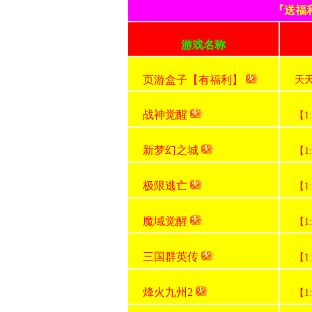
『送福
游戏名称
页游盒子【有福利】
天
战神觉醒
【1
新梦幻之城
【1
极限逃亡
【1
魔域觉醒
【1
三国群英传
【1
烽火九州2
【1