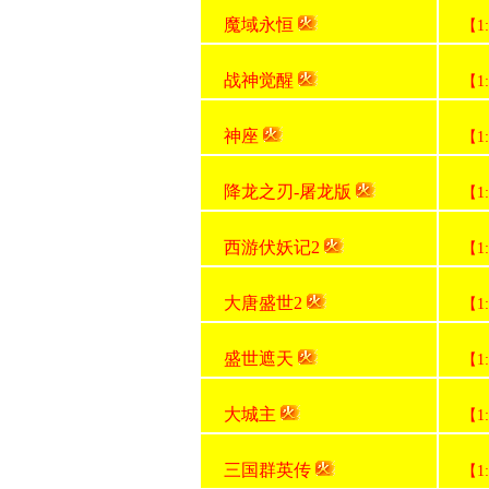
魔域永恒
【1
战神觉醒
【1
神座
【1
降龙之刃-屠龙版
【1
西游伏妖记2
【1
大唐盛世2
【1
盛世遮天
【1
大城主
【1
三国群英传
【1