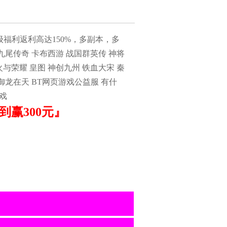
福利返利高达150%，多副本，多
九尾传奇 卡布西游 战国群英传 神将
火与荣耀 皇图 神创九州 铁血大宋 秦
 御龙在天 BT网页游戏公益服 有什
戏
赢300元』