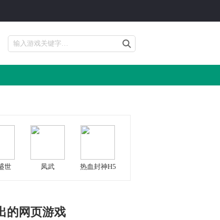
盛世
凤武
热血封神H5
出的网页游戏