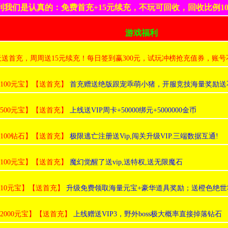
利我们是认真的：免费首充+15元续充，不玩可回收，回收比例10
游戏福利
天送首充，周周送15元续充！每日签到赢300元，试玩冲榜抢充值券，账
:100元宝】【送首充】
首充赠送绝版跟宠乖萌小猪，开服竞技海量奖励送
:500元宝】【送首充】
上线送VIP周卡+50000绑元+5000000金币
:100钻石】【送首充】
极限逃亡注册送Vip,闯关升级VIP.三端数据互通!
:100元宝】【送首充】
魔幻觉醒了送vip,送特权,送无限魔石
:10元宝】【送首充】
升级免费领取海量元宝+豪华道具奖励；送橙色绝世
:2000元宝】【送首充】
上线赠送VIP3，野外boss极大概率直接掉落钻石