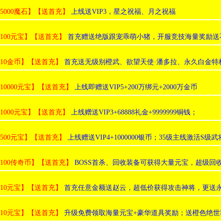
:5000魔石】【送首充】
上线送VIP3，星之祝福、月之祝福
:100元宝】【送首充】
首充赠送绝版跟宠乖萌小猪，开服竞技海量奖励送
:10金币】【送首充】
首充送无级别橙武、欲望天使·潘多拉、永久白金特权卡、
:10000元宝】【送首充】
上线即赠送VIP5+200万绑元+2000万金币
:1000元宝】【送首充】
上线赠送VIP3+68888礼金+9999999铜钱；
:500元宝】【送首充】
上线赠送VIP4+1000000银币；35级主线激活S级
:100传奇币】【送首充】
BOSS首杀、回收装备可获得大量元宝，超级回
:10元宝】【送首充】
首充任意金额送赵云，超低价获得攻击神将，更送
:10元宝】【送首充】
升级免费领取海量元宝+豪华道具奖励；送橙色绝世