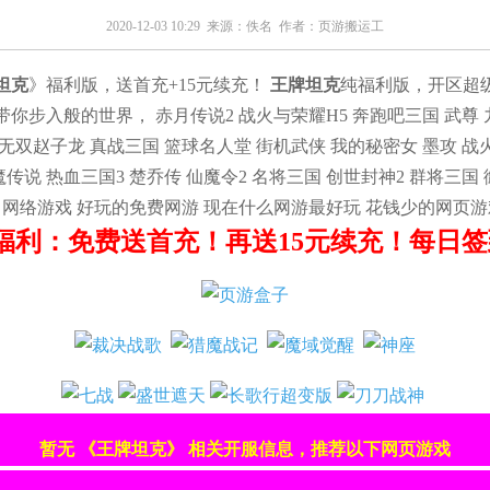
2020-12-03 10:29 来源：
佚名
作者：
页游搬运工
坦克
》福利版，送首充+15元续充！
王牌坦克
纯福利版，开区超级
步入般的世界， 赤月传说2 战火与荣耀H5 奔跑吧三国 武尊 
 无双赵子龙 真战三国 篮球名人堂 街机武侠 我的秘密女 墨攻 战
传说 热血三国3 楚乔传 仙魔令2 名将三国 创世封神2 群将三国
 网络游戏 好玩的免费网游 现在什么网游最好玩 花钱少的网页游
福利：免费送首充！再送15元续充！每日签到
暂无 《王牌坦克》 相关开服信息，推荐以下网页游戏