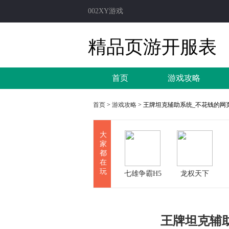
002XY游戏
精品页游开服表
首页
游戏攻略
首页
>
游戏攻略
> 王牌坦克辅助系统_不花钱的网
大
家
都
在
玩
七雄争霸H5
龙权天下
王牌坦克辅