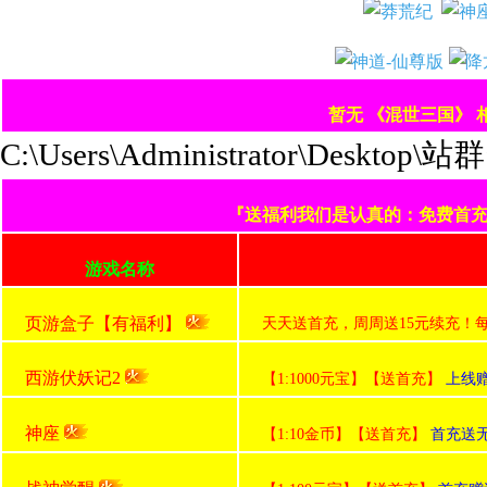
暂无 《混世三国》
C:\Users\Administrator\Deskt
『送福利我们是认真的：免费首充+
游戏名称
页游盒子【有福利】
天天送首充，周周送15元续充！
西游伏妖记2
【1:1000元宝】【送首充】
上线赠送
神座
【1:10金币】【送首充】
首充送无