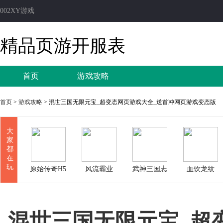
002XY游戏
精品页游开服表
首页
游戏攻略
首页
>
游戏攻略
> 混世三国无限元宝_超变态网页游戏大全_送首冲网页游戏变态版
大
家
都
在
玩
原始传奇H5
风流霸业
武神三国志
血饮龙纹
混世三国无限元宝_超