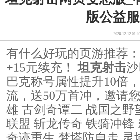
版公益服
2020-12-12 01
有什么好玩的页游推荐
+15元续充！
坦克射击
沙
巴克称号属性提升10倍
流，送50万首冲，邀请您
雄 古剑奇谭二 战国之野望
联盟 斩龙传奇 铁骑冲锋 
奇迹重生 梦塔防自走 灵