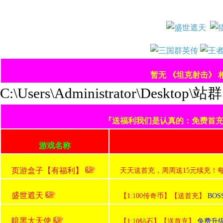
暂无 《坦克射击》
C:\Users\Administrator\Deskt
『送福利我们是认真的：免费首充+
游戏名称
页游盒子【有福利】
天天送首充，周周送15元续充！
盛世遮天
【1:100传奇币】【送首充】
BO
暗黑大天使
【1:10钻石】【送首充】
免费升级