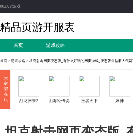
002XY游戏
精品页游开服表
首页
游戏攻略
首页
>
游戏攻略
> 坦克射击网页变态版_有什么好玩的网页游戏_变态版公益服人气网
大
家
都
在
玩
战龙归来2
山海经传说
王者天下
妖神
变态版
坦克射击网页变态版_