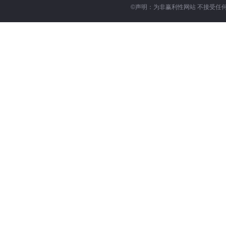
©
声明：为非赢利性网站 不接受任何赞助