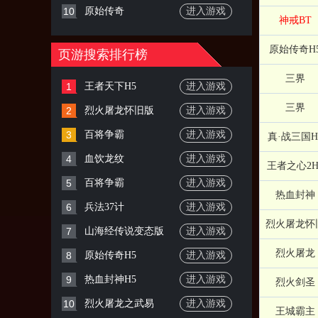
10
原始传奇
进入游戏
神戒BT
原始传奇H
页游搜索排行榜
三界
1
王者天下H5
进入游戏
三界
2
烈火屠龙怀旧版
进入游戏
3
百将争霸
进入游戏
真·战三国H
4
血饮龙纹
进入游戏
王者之心2H
5
百将争霸
进入游戏
热血封神
6
兵法37计
进入游戏
烈火屠龙怀
7
山海经传说变态版
进入游戏
烈火屠龙
8
原始传奇H5
进入游戏
9
热血封神H5
进入游戏
烈火剑圣
10
烈火屠龙之武易
进入游戏
王城霸主