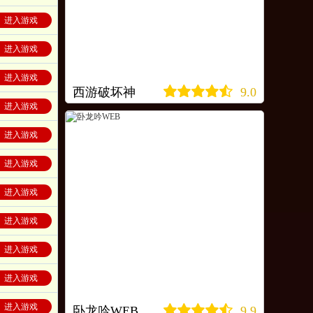
进入游戏
进入游戏
进入游戏
西游破坏神
9.0
进入游戏
进入游戏
进入游戏
进入游戏
进入游戏
进入游戏
进入游戏
进入游戏
卧龙吟WEB
9.9