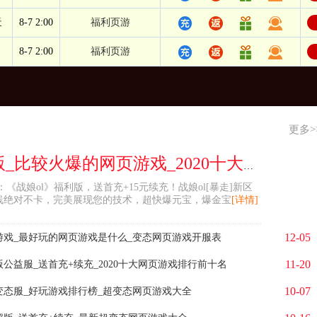
天
8-7 2:00
福利页游
8-7 2:00
福利页游
更多>
战娘ol免费版_比较火爆的网页游戏_2020十大网页游戏排行前十名
《战娘ol》福利版，送首充+15元续充！战娘ol[暴走]新区
线绝对不卡，完美展现您的技术，超快爆元宝，爆金宝
[详情]
12-05
游戏_最好玩的网页游戏是什么_变态网页游戏开服表
11-20
公益服_送首充+续充_2020十大网页游戏排行前十名
10-07
变态服_好玩游戏排行榜_超变态网页游戏大全