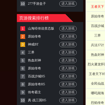
10
277手游盒子
进入游戏
王者天下
原始传奇
页游搜索排行榜
百战沙城
1
山海经传说变态版
进入游戏
三界
2
原始传奇
进入游戏
3
神戒BT
进入游戏
兵法37计
4
三界
进入游戏
热血封神
5
热血封神
进入游戏
烈火屠龙怀
6
原始传奇
进入游戏
王者天下H
7
百战沙城H5
进入游戏
全民仙战
8
原始传奇H5
进入游戏
9
传奇霸主
进入游戏
哪吒闹海
10
真·战三国H5
进入游戏
烈焰传奇