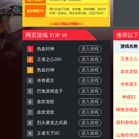
网页游戏 TOP 10
推荐以下
游戏名称
1
热血封神
进入游戏
王者之心
2
王者之心2H5
进入游戏
3
热血封神
进入游戏
血饮龙纹
4
传奇霸主
进入游戏
传奇霸主
5
巴兔游戏盒子
进入游戏
神戒BT
6
血饮龙纹
进入游戏
咪噜游戏盒
7
血饮龙纹
进入游戏
福利游戏盒
8
烈火屠龙之武易
进入游戏
9
王者天下H5
进入游戏
山海经传说