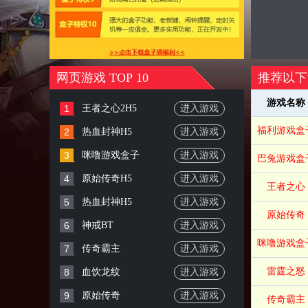
网页游戏 TOP 10
推荐以下
游戏名称
1
王者之心2H5
进入游戏
福利游戏盒
2
热血封神H5
进入游戏
3
咪噜游戏盒子
进入游戏
巴兔游戏盒
4
原始传奇H5
进入游戏
王者之心
5
热血封神H5
进入游戏
原始传奇
6
神戒BT
进入游戏
咪噜游戏盒
7
传奇霸主
进入游戏
雷霆之怒
8
血饮龙纹
进入游戏
9
原始传奇
进入游戏
传奇霸主