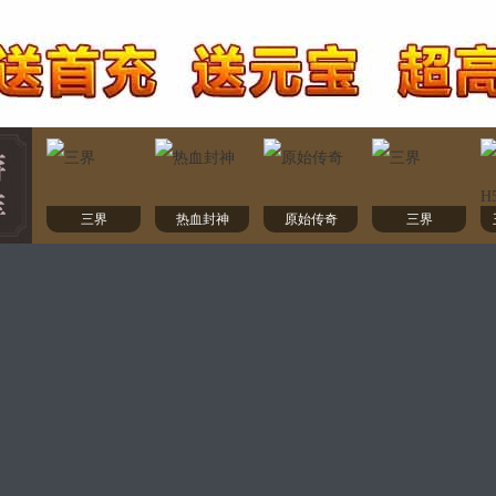
三界
热血封神
原始传奇
三界