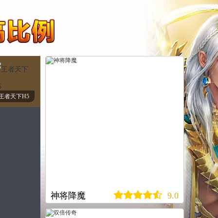
王者天下H5
神将降魔
9.0