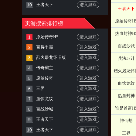
10
王者天下
进入游戏
王者天下
原始传奇H
页游搜索排行榜
热血封神H
1
原始传奇H5
进入游戏
百战沙城
2
百将争霸
进入游戏
3
烈火屠龙怀旧版
进入游戏
兵法37计
4
传奇霸主
进入游戏
烈火屠龙怀
5
原始传奇
进入游戏
血饮龙纹
6
三界
进入游戏
热血封神
7
血饮龙纹
进入游戏
谁是首富H
8
百战沙城
进入游戏
9
王者天下
进入游戏
神仙劫
10
王者天下
进入游戏
三界