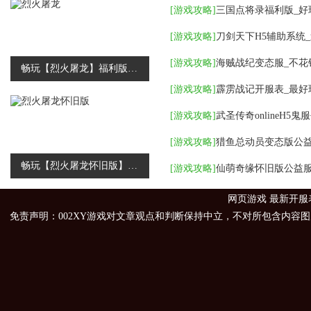
[
游戏攻略
]
三国点将录福利版_好
[
游戏攻略
]
刀剑天下H5辅助系统
[
游戏攻略
]
海贼战纪变态服_不花
畅玩【烈火屠龙】福利版，免费福利送不停
[
游戏攻略
]
霹雳战记开服表_最好
[
游戏攻略
]
[
游戏攻略
]
猎鱼总动员变态版公益
畅玩【烈火屠龙怀旧版】福利版，免费福利送不停
[
游戏攻略
]
网页游戏
最新开服
免责声明：002XY游戏对文章观点和判断保持中立，不对所包含内容图片的