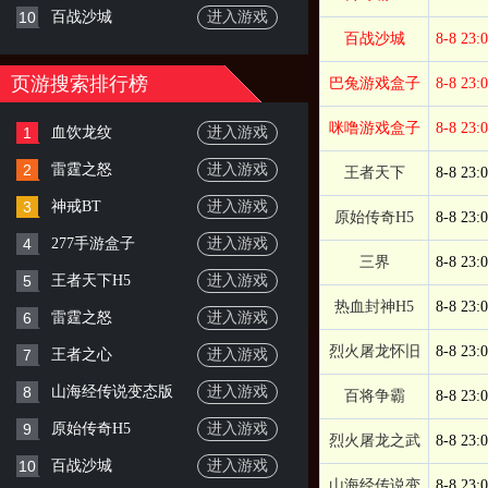
10
百战沙城
进入游戏
百战沙城
8-8 23:
页游搜索排行榜
巴兔游戏盒子
8-8 23:
咪噜游戏盒子
8-8 23:
1
血饮龙纹
进入游戏
2
雷霆之怒
进入游戏
王者天下
8-8 23:
3
神戒BT
进入游戏
原始传奇H5
8-8 23:
4
277手游盒子
进入游戏
三界
8-8 23:
5
王者天下H5
进入游戏
热血封神H5
8-8 23:
6
雷霆之怒
进入游戏
烈火屠龙怀旧
8-8 23:
7
王者之心
进入游戏
8
山海经传说变态版
进入游戏
百将争霸
8-8 23:
9
原始传奇H5
进入游戏
烈火屠龙之武
8-8 23:
10
百战沙城
进入游戏
山海经传说变
8-8 23: