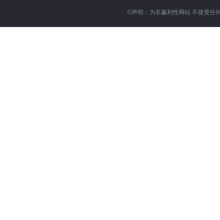
©
声明：为非赢利性网站 不接受任何赞助