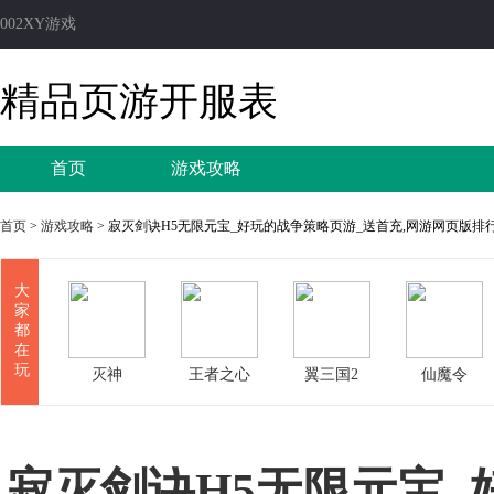
002XY游戏
精品页游开服表
首页
游戏攻略
首页
>
游戏攻略
> 寂灭剑诀H5无限元宝_好玩的战争策略页游_送首充,网游网页版排
大
家
都
在
玩
灭神
王者之心
翼三国2
仙魔令
寂灭剑诀H5无限元宝_