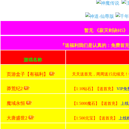
暂无 《寂灭剑诀H5
『送福利我们是认真的：免费首充+
游戏名称
页游盒子【有福利】
天天送首充，周周送15元续充！
莽荒纪2
【1:10钻石】【送首充】
VIP
魔域永恒
【1:5000魔石】【送首充】
上线
大唐盛世2
【1:500元宝】【送首充】
上线赠