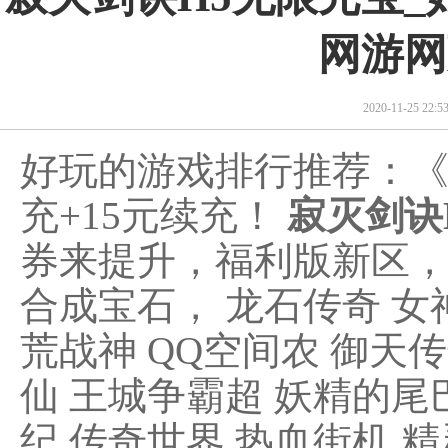
网游网
2020-11-25 22
好玩的游戏排行推荐：
充+15元续充！
寂灭剑诀
券来提升，福利版新区
合成宝石， 龙石传奇 女
荒战神 QQ空间农 御天传
仙 王城争霸超 妖精的尾
纪 传奇世界 热血街机 精