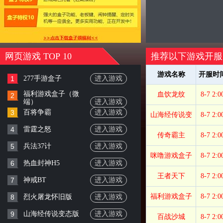
网页游戏 TOP 10
推荐以下游戏开服
游戏名称
开服时
1
277手游盒子
进入游戏
福利游戏盒子（微
血饮龙纹
8-7 2:0
2
端）
进入游戏
3
百将争霸
进入游戏
山海经传说变
8-7 2:0
4
雷霆之怒
进入游戏
传奇霸主
8-7 2:0
5
兵法37计
进入游戏
咪噜游戏盒子
8-7 2:0
6
热血封神H5
进入游戏
王者天下
8-7 2:0
7
神戒BT
进入游戏
福利游戏盒子
8-7 2:0
8
烈火屠龙怀旧版
进入游戏
9
山海经传说变态版
进入游戏
百战沙城
8-7 2:0