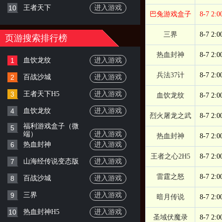
10
王者天下
进入游戏
巴兔游戏盒子
8-7 2:0
三界
8-7 2:0
页游搜索排行榜
热血封神
8-7 2:0
1
血饮龙纹
进入游戏
兵法37计
8-7 2:0
2
百战沙城
进入游戏
3
王者天下H5
进入游戏
血饮龙纹
8-7 2:0
4
血饮龙纹
进入游戏
烈火屠龙之武
8-7 2:0
福利游戏盒子（微
5
端）
进入游戏
热血封神
8-7 2:0
6
热血封神
进入游戏
王者之心2H5
8-7 2:0
7
山海经传说变态版
进入游戏
雷霆之怒
8-7 2:0
8
百战沙城
进入游戏
9
三界
进入游戏
暗月传说
8-7 2:0
10
热血封神H5
进入游戏
圣域伏魔录
8-7 2:0