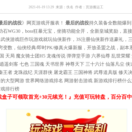
2021-01-19 13:29 来源：
佚名
作者：
页游搬运工
最后的战役
》网页游戏开服表！
最后的战役
持久装备全数能爆到
武功石WG30，boss狂暴元宝，坐骑功能全开，全新皇城奖励，
爆武侠游戏巨作玩游戏就玩仙侠新作，3S注册仙侠新作送豪礼，三
穷变数，仙侠经典/即时PK/修真火爆新服，开放圣盟之战，副本
 天局 魔女骑士团H5 龙魂传说 弹弹堂手游 六界仙尊 乱世荣耀 
 逍遥剑客 七色 三国魂 天书世界 神尊天下 三十六计 仙落凡尘 
秦王者 龙珠战纪 天涯群侠 屠龙霸王 三国神将 武尊道具版 修天
新的大型网游 世界网络游戏排名 网游射击游戏 新游戏排行榜什么
游戏排行榜
戏盒子可领取首充+30元续充！』充值可玩转盘，百分百