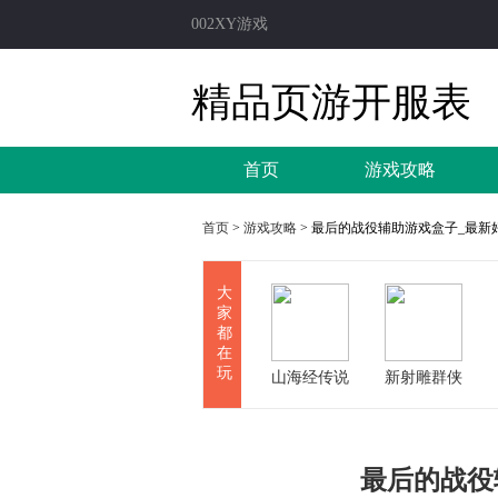
002XY游戏
精品页游开服表
首页
游戏攻略
首页
>
游戏攻略
> 最后的战役辅助游戏盒子_最新
大
家
都
在
玩
山海经传说
新射雕群侠
传
最后的战役