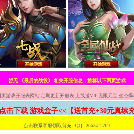
暂无 《最后的战役》 相关开服信息，推荐以下网页游戏
页游戏开服表网站 定期更新开服表 上线送VIP 无限元宝 变态爆
>点击下载 游戏盒子<<【送首充+30元真续
点击联系客服领取首充: QQ: 2662415769