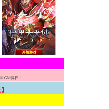
率 GM特权！
充】