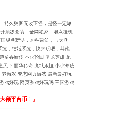
，持久舆图无改正怪，是怪一定爆
直接开顶级套装，全网独家，泡点挂机
国经典玩法，20种建筑，17大兵
系统，结婚系统，快来玩吧，其他
楚留香新传 不灭轮回 屠龙英雄 龙
侠道天下 丽华传奇 魔域永恒 小小海贼
决 老游戏 变态网页游戏 最新最好玩
游戏好玩 网页游戏好玩吗 三国游戏
中大额平台币！』